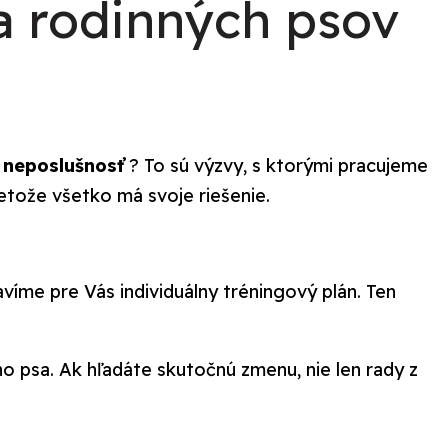
a rodinných psov
i
neposlušnosť
? To sú výzvy, s ktorými pracujeme
retože všetko má svoje riešenie.
víme pre Vás individuálny tréningový plán. Ten
o psa. Ak hľadáte skutočnú zmenu, nie len rady z