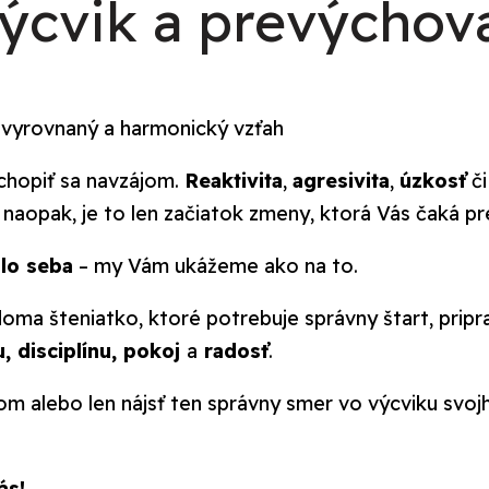
ýcvik a prevýchov
 vyrovnaný a harmonický vzťah
chopiť sa navzájom.
Reaktivita
,
agresivita
,
úzkosť
č
 naopak, je to len začiatok zmeny, ktorá Vás čaká p
lo seba
– my Vám ukážeme ako na to.
oma šteniatko, ktoré potrebuje správny štart, pripra
, disciplínu, pokoj
a
radosť
.
m alebo len nájsť ten správny smer vo výcviku svojh
ás!