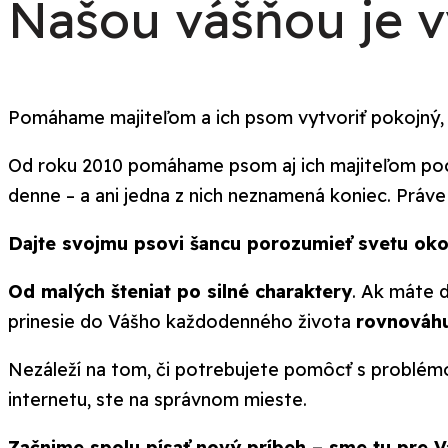
Našou vášňou je v
Pomáhame majiteľom a ich psom vytvoriť pokojný,
Od roku 2010 pomáhame psom aj ich majiteľom po
denne – a ani jedna z nich neznamená koniec. Práve
Dajte svojmu psovi šancu porozumieť svetu oko
Od malých šteniat po silné charaktery
. Ak máte d
prinesie do Vášho každodenného života
rovnováhu
Nezáleží na tom, či potrebujete pomôcť s problémo
internetu, ste na správnom mieste.
Začnime spolu písať nový príbeh – sme tu pre V