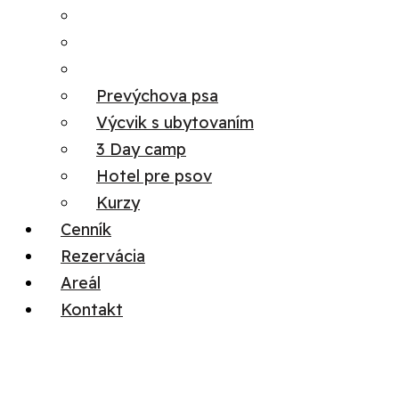
Prevýchova psa
Výcvik s ubytovaním
3 Day camp
Hotel pre psov
Kurzy
Cenník
Rezervácia
Areál
Kontakt
Menu