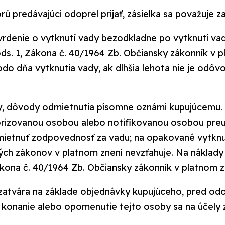
rú predávajúci odoprel prijať, zásielka sa považuje 
denie o vytknutí vady bezodkladne po vytknutí vady
 ods. 1, Zákona č. 40/1964 Zb. Občiansky zákonník v
 odo dňa vytknutia vady, ak dlhšia lehota nie je od
dy, dôvody odmietnutia písomne oznámi kupujúcemu
rizovanou osobou alebo notifikovanou osobou pre
etnuť zodpovednosť za vadu; na opakované vytknutie
rých zákonov v platnom znení nevzťahuje. Na náklad
kona č. 40/1964 Zb. Občiansky zákonník v platnom z
uzatvára na základe objednávky kupujúceho, pred od
, konanie alebo opomenutie tejto osoby sa na účely