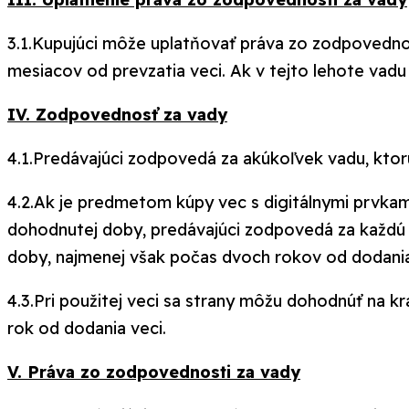
3.1.Kupujúci môže uplatňovať práva zo zodpovednos
mesiacov od prevzatia veci. Ak v tejto lehote vad
IV. Zodpovednosť za vady
4.1.Predávajúci zodpovedá za akúkoľvek vadu, ktorú
4.2.Ak je predmetom kúpy vec s digitálnymi prvkami
dohodnutej doby, predávajúci zodpovedá za každú va
doby, najmenej však počas dvoch rokov od dodania 
4.3.Pri použitej veci sa strany môžu dohodnúť na k
rok od dodania veci.
V. Práva zo zodpovednosti za vady