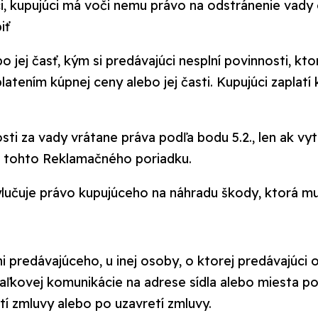
i, kupujúci má voči nemu právo na odstránenie vad
iť
o jej časť, kým si predávajúci nesplní povinnosti, k
platením kúpnej ceny alebo jej časti. Kupujúci zapla
ti za vady vrátane práva podľa bodu 5.2., len ak vy
.3 tohto Reklamačného poriadku.
lučuje právo kupujúceho na náhradu škody, ktorá mu 
i predávajúceho, u inej osoby, o ktorej predávajúci
aľkovej komunikácie na adrese sídla alebo miesta po
tí zmluvy alebo po uzavretí zmluvy.