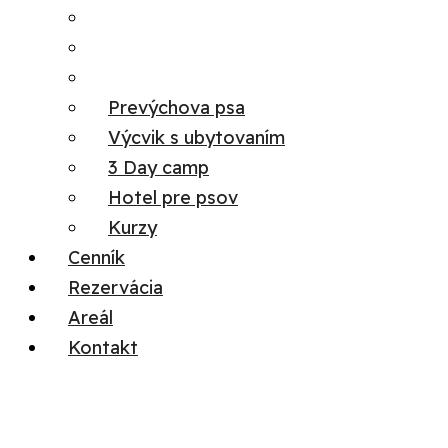
Prevýchova psa
Výcvik s ubytovaním
3 Day camp
Hotel pre psov
Kurzy
Cenník
Rezervácia
Areál
Kontakt
Menu