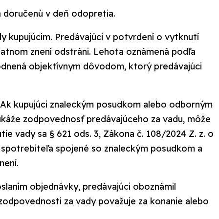
za doručenú v deň odopretia.
 kupujúcim. Predávajúci v potvrdení o vytknutí
 platnom znení odstráni. Lehota oznámená podľa
ôvodnená objektívnym dôvodom, ktorý predávajúci
. Ak kupujúci znaleckým posudkom alebo odborným
ukáže zodpovednosť predávajúceho za vadu, môže
 vady sa § 621 ods. 3, Zákona č. 108/2024 Z. z. o
y spotrebiteľa spojené so znaleckým posudkom a
není.
oslaním objednávky, predávajúci oboznámil
 zodpovednosti za vady považuje za konanie alebo