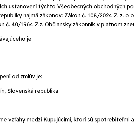
alších ustanovení týchto Všeobecných obchodných po
j republiky najmä zákonov: Zákon č. 108/2024 Z. z. o
n č. 40/1964 Z.z. Občiansky zákonník v platnom znen
ávajúceho je:
pení od zmlúv je:
bín, Slovenská republika
ne vzťahy medzi Kupujúcimi, ktorí sú spotrebiteľmi