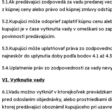
5.1.Ak predávajúci zodpovedá za vadu predanej vec
z kúpnej ceny alebo právo od kúpnej zmluvy odstúp
5.2.Kupujúci môže odoprieť zaplatiť kúpnu cenu aleb
kupujúci je v čase vytknutia vady v omeškaní so za
povinností predávajúcim.
5.3.Kupujúci môže uplatňovať práva zo zodpovednos
najneskôr do uplynutia doby podľa bodov 4.1 až 4
5.4.Uplatnenie práv zo zodpovednosti za vady nevy
VI. Vytknutie vady
6.1.Vadu možno vytknúť v ktorejkoľvek prevádzkarn
pred odoslaním objednávky, alebo prostriedkami di
ktorej predávajúci oboznámil kupujúceho pri uzavre