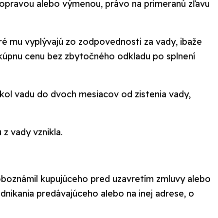
y opravou alebo výmenou, právo na primeranú zľavu
toré mu vyplývajú zo zodpovednosti za vady, ibaže
tí kúpnu cenu bez zbytočného odkladu po splnení
tkol vadu do dvoch mesiacov od zistenia vady,
z vady vznikla.
 oboznámil kupujúceho pred uzavretím zmluvy alebo
dnikania predávajúceho alebo na inej adrese, o