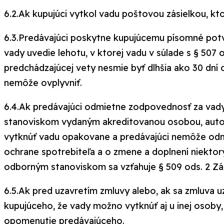
6.2.Ak kupujúci vytkol vadu poštovou zásielkou, kto
6.3.Predávajúci poskytne kupujúcemu písomné potvr
vady uvedie lehotu, v ktorej vadu v súlade s § 507
predchádzajúcej vety nesmie byť dlhšia ako 30 dní
nemôže ovplyvniť.
6.4.Ak predávajúci odmietne zodpovednosť za va
stanoviskom vydaným akreditovanou osobou, auto
vytknúť vadu opakovane a predávajúci nemôže odmi
ochrane spotrebiteľa a o zmene a doplnení niekto
odborným stanoviskom sa vzťahuje § 509 ods. 2 Zá
6.5.Ak pred uzavretím zmluvy alebo, ak sa zmluva 
kupujúceho, že vady možno vytknúť aj u inej osoby
opomenutie predávajúceho.