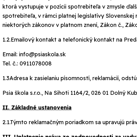
ktorá vystupuje v pozícii spotrebiteľa v zmysle ď
spotrebiteľa, v rámci platnej legislatívy Slovenske
niektorých zákonov v platnom znení, Zákon č., Záko
1.2.Emailový kontakt a telefonický kontakt na Pred
Email: info@psiaskola.sk
Tel. č.: 0911078008
1.3Adresa k zasielaniu písomností, reklamácií, odstú
Psia škola s.r.o., Na Sihoti 1164/2, 026 01 Dolný Ku
II. Základné ustanovenia
2.1.Týmto reklamačným poriadkom sa upravujú práv
III. Uplatnenie práva zo zodpovednosti za vady