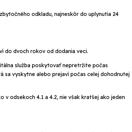
 zbytočného odkladu, najneskôr do uplynutia 24
aví do dvoch rokov od dodania veci.
gitálna služba poskytovať nepretržite počas
rá sa vyskytne alebo prejaví počas celej dohodnutej
 v odsekoch 4.1 a 4.2, nie však kratšej ako jeden