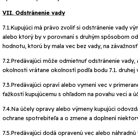
VII. Odstránenie vady
7.1.Kupujúci má právo zvoliť si odstránenie vady v
alebo ktorý by v porovnaní s druhým spôsobom ods
hodnotu, ktorú by mala vec bez vady, na závažnosť
7.2.Predávajúci môže odmietnuť odstránenie vady, 
okolnosti vrátane okolností podľa bodu 7.1. druhej 
7.3.Predávajúci opraví alebo vymení vec v primeran
ťažkostí kupujúcemu s ohľadom na povahu veci a úče
7.4.Na účely opravy alebo výmeny kupujúci odovzdá
ochrane spotrebiteľa a o zmene a doplnení niektor
7.5.Predávajúci dodá opravenú vec alebo náhradn