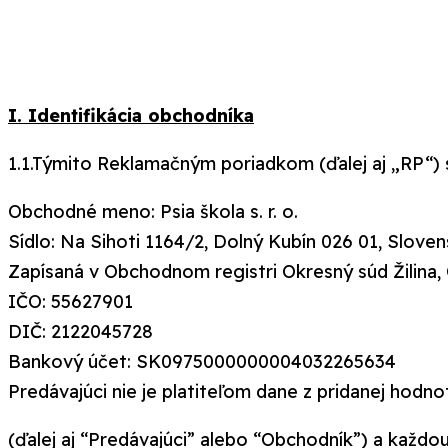
I. Identifikácia obchodníka
1.1.Týmito Reklamačným poriadkom (ďalej aj „RP“) 
Obchodné meno: Psia škola s. r. o.
Sídlo: Na Sihoti 1164/2, Dolný Kubín 026 01, Sloven
Zapísaná v Obchodnom registri Okresný súd Žilina, 
IČO: 55627901
DIČ: 2122045728
Bankový účet: SK0975000000004032265634
Predávajúci nie je platiteľom dane z pridanej hodno
(ďalej aj “Predávajúci” alebo “Obchodník”) a kaž