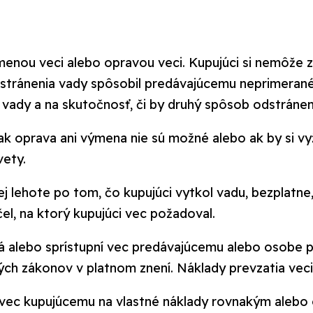
ýmenou veci alebo opravou veci. Kupujúci si nemôže 
tránenia vady spôsobil predávajúcemu neprimerané 
 vady a na skutočnosť, či by druhý spôsob odstránen
ak oprava ani výmena nie sú možné alebo ak by si v
vety.
ej lehote po tom, čo kupujúci vytkol vadu, bezplatn
l, na ktorý kupujúci vec požadoval.
 alebo sprístupní vec predávajúcemu alebo osobe po
ých zákonov v platnom znení. Náklady prevzatia veci
ú vec kupujúcemu na vlastné náklady rovnakým ale