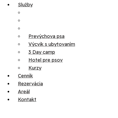
Služby
Prevýchova psa
Výcvik s ubytovaním
3 Day camp
Hotel pre psov
Kurzy
Cenník
Rezervácia
Areál
Kontakt
Menu