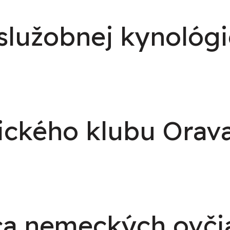
služobnej kynológ
ckého klubu Orava
ica nemeckých ovč