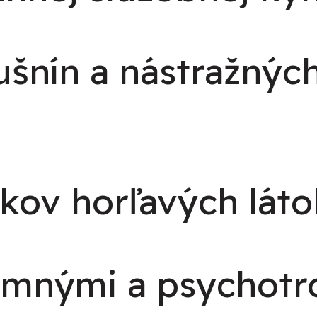
ušnín a nástražnýc
kov horľavých láto
amnými a psychotr