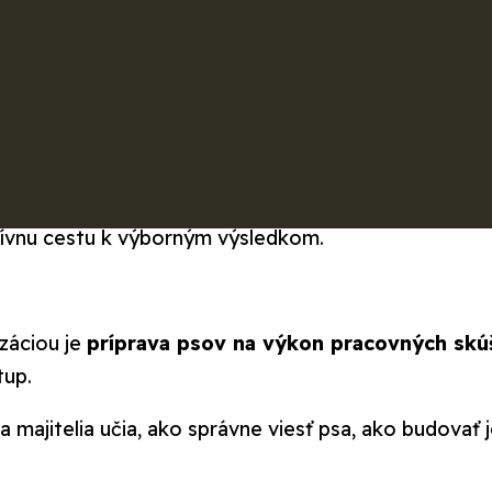
izáciou je
príprava psov na výkon pracovných sk
tup.
sa majitelia učia, ako správne viesť psa, ako budov
rany
,
stráženie majetku
či
prípravu psa na výkon 
ektívnu cestu k výborným výsledkom.
izáciou je
príprava psov na výkon pracovných sk
tup.
sa majitelia učia, ako správne viesť psa, ako budov