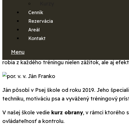
Kurzy
Ján pôsobí v Psej škole od roku 2019. Jeho špecial
Cenník
techniku, motiváciu psa a vyvážený tréningový prís
Rezervácia
Areál
V našej škole vedie
kurz obrany
, v rámci ktorého 
Kontakt
ovládateľnosť a kontrolu.
Menu
S Jánom je možné trénovať aj
nácvik osobnej och
robia z každého tréningu nielen zážitok, ale aj ef
Ján pôsobí v Psej škole od roku 2019. Jeho špecial
techniku, motiváciu psa a vyvážený tréningový prís
V našej škole vedie
kurz obrany
, v rámci ktorého 
ovládateľnosť a kontrolu.