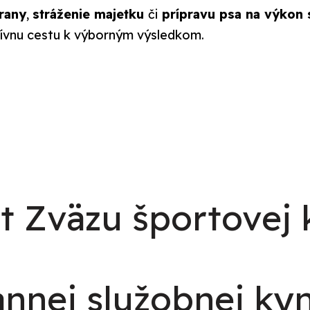
rany
,
stráženie majetku
či
prípravu psa na výkon 
ektívnu cestu k výborným výsledkom.
nt Zväzu športovej
annej služobnej ky