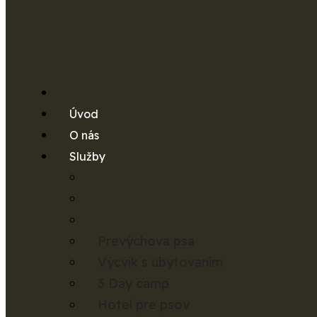
Úvod
O nás
Skip to content
Služby
por. v. v. Ján 
Prevýchova psa
Výcvik s ubytovaním
3 Day camp
Tréner a figurant
Hotel pre psov