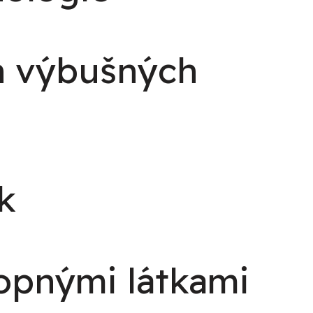
h výbušných
k
opnými látkami