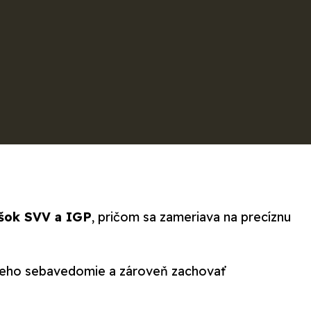
úšok SVV a IGP
, pričom sa zameriava na precíznu
ať jeho sebavedomie a zároveň zachovať
služby
. Jeho skúsenosti z praxe a dôsledný prístup
úšok SVV a IGP
, pričom sa zameriava na precíznu
ať jeho sebavedomie a zároveň zachovať