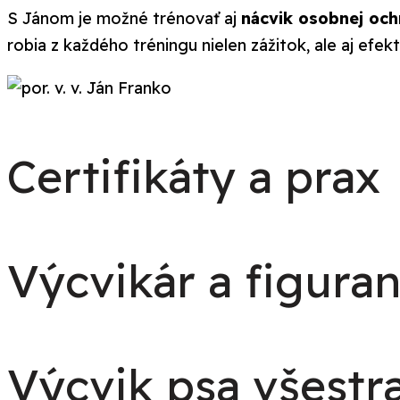
S Jánom je možné trénovať aj
nácvik osobnej och
robia z každého tréningu nielen zážitok, ale aj ef
Certifikáty a prax
Výcvikár a figura
Výcvik psa všestr