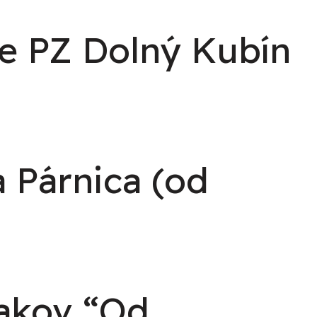
ie PZ Dolný Kubín
 Párnica (od
iakov “Od