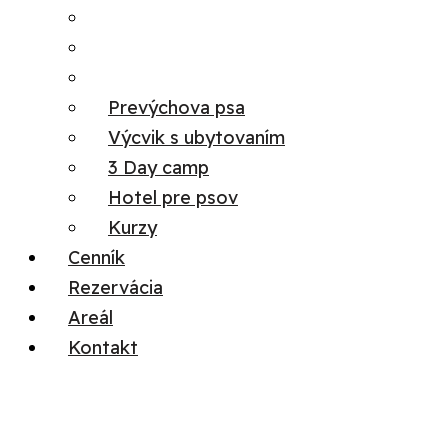
Prevýchova psa
Výcvik s ubytovaním
3 Day camp
Hotel pre psov
Kurzy
Cenník
Rezervácia
Areál
Kontakt
Menu