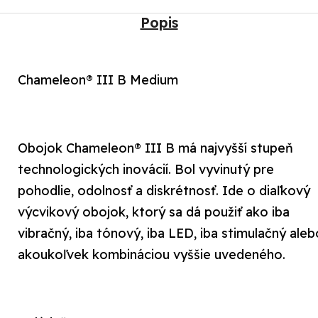
K9
Popis
&
FINGER
KICK
Chameleon® III B Medium
quantity
Obojok Chameleon® III B má najvyšší stupeň
technologických inovácií. Bol vyvinutý pre
pohodlie, odolnosť a diskrétnosť. Ide o diaľkový
výcvikový obojok, ktorý sa dá použiť ako iba
vibračný, iba tónový, iba LED, iba stimulačný aleb
akoukoľvek kombináciou vyššie uvedeného.