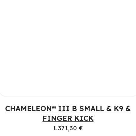
PRIDAŤ DO KOŠÍKA
CHAMELEON® III B SMALL & K9 &
FINGER KICK
1.371,30
€