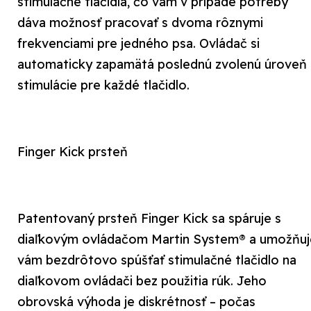
stimulačné tlačidlá, čo vám v prípade potreby
dáva možnosť pracovať s dvoma rôznymi
frekvenciami pre jedného psa. Ovládač si
automaticky zapamätá poslednú zvolenú úroveň
stimulácie pre každé tlačidlo.
Finger Kick prsteň
Patentovaný prsteň Finger Kick sa spáruje s
diaľkovým ovládačom Martin System® a umožňuj
vám bezdrôtovo spúšťať stimulačné tlačidlo na
diaľkovom ovládači bez použitia rúk. Jeho
obrovská výhoda je diskrétnosť – počas