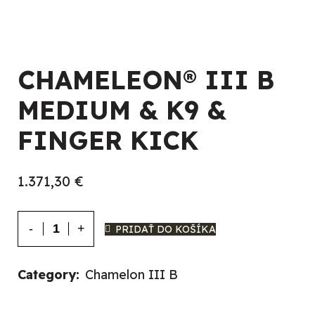
CHAMELEON® III B
MEDIUM & K9 &
FINGER KICK
1.371,30
€
CHAMELEON®
PRIDAŤ DO KOŠÍKA
III
B
Category:
Chamelon III B
MEDIUM
&