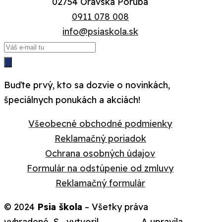
02754 Oravská Poruba
0911 078 008
info@psiaskola.sk
Buďte prvý, kto sa dozvie o novinkách,
špeciálnych ponukách a akciách!
Všeobecné obchodné podmienky
Reklamačný poriadok
Ochrana osobných údajov
Formulár na odstúpenie od zmluvy
Reklamačný formulár
© 2024
Psia škola
– Všetky práva
vyhradené. S
vytvoril
WebLab
. A upravila