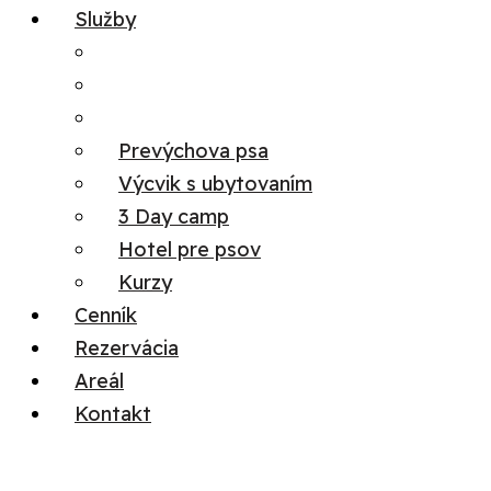
Služby
Prevýchova psa
Výcvik s ubytovaním
3 Day camp
Hotel pre psov
Kurzy
Cenník
Rezervácia
Areál
Kontakt
Menu